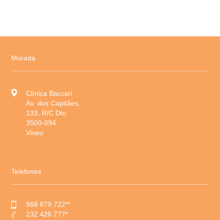
Morada
Clínica Baccari
Av. dos Capitães,
133, R/C Dto
3500-094
Viseu
Telefones
968 879 722**
232 426 777*