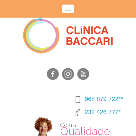
968 879 722**
232 426 777*
Com a
Qualidade